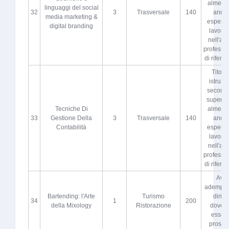
almeno 
linguaggi del social
32
3
Trasversale
140
anni 
media marketing &
esperie
digital branding
lavorat
nell'atti
professi
di riferi
Titolo 
istruzi
seconda
superio
Tecniche Di
almeno 
33
Gestione Della
3
Trasversale
140
anni 
Contabilità
esperie
lavorat
nell'atti
professi
di riferi
Aver
adempiut
Bartending: l'Arte
Turismo
diritto
34
1
200
della Mixology
Ristorazione
dovere
esser
proscio