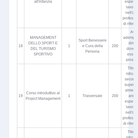
all'infanzia
esperie
lavorat
nell'atti
professi
di riferi
Aver
MANAGEMENT
adempiut
Sport Benessere
DELLO SPORT E
diritto
18
1
e Cura della
200
DEL TURISMO
dovere
Persona
SPORTIVO
esser
proscio
Titolo 
istruzi
seconda
superio
almeno 
Corso introduttivo al
19
1
Trasversale
200
anni 
Project Management
esperie
lavorat
nell'atti
professi
di riferi
Titolo 
istruzi