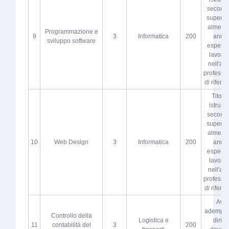
seconda
superio
almeno 
Programmazione e
9
3
Informatica
200
anni 
sviluppo software
esperie
lavorat
nell'atti
professi
di riferi
Titolo 
istruzi
seconda
superio
almeno 
10
Web Design
3
Informatica
200
anni 
esperie
lavorat
nell'atti
professi
di riferi
Aver
adempiut
Controllo della
Logistica e
diritto
11
contabilità del
3
200