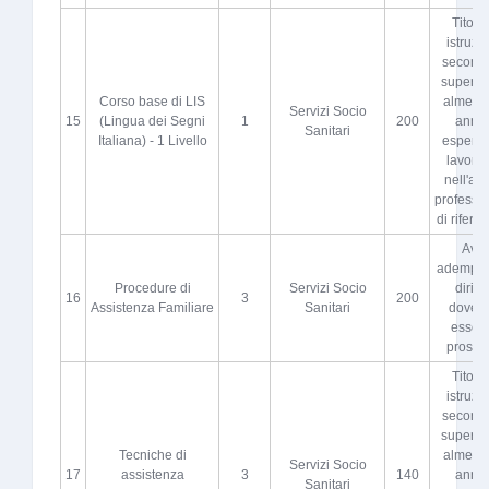
Titolo 
istruzi
seconda
superio
Corso base di LIS
almeno 
Servizi Socio
15
(Lingua dei Segni
1
200
anni 
Sanitari
Italiana) - 1 Livello
esperie
lavorat
nell'atti
professi
di riferi
Aver
adempiut
Procedure di
Servizi Socio
diritto
16
3
200
Assistenza Familiare
Sanitari
dovere
esser
proscio
Titolo 
istruzi
seconda
superio
Tecniche di
almeno 
Servizi Socio
17
assistenza
3
140
anni 
Sanitari