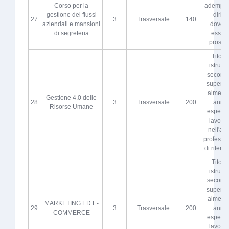
Corso per la
adempiut
gestione dei flussi
diritto
27
3
Trasversale
140
aziendali e mansioni
dovere
di segreteria
esser
proscio
Titolo 
istruzi
seconda
superio
almeno 
Gestione 4.0 delle
28
3
Trasversale
200
anni 
Risorse Umane
esperie
lavorat
nell'atti
professi
di riferi
Titolo 
istruzi
seconda
superio
almeno 
MARKETING ED E-
29
3
Trasversale
200
anni 
COMMERCE
esperie
lavorat