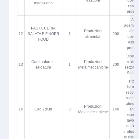
trasporti
dovere
magazzino
esser
proscio
Aver
adempiut
PASTICCERIA
Produzioni
diritto
12
SALATA E FINGER
1
200
alimentari
dovere
FOOD
esser
proscio
Esperie
Cordinatore di
Produzioni
minima 
13
1
200
saldatura
Metalmeccaniche
settore d
Saldat
Titolo 
istruzi
seconda
superio
almeno 
Produzioni
14
Cad 2d/3d
3
140
anni 
Metalmeccaniche
esperie
lavorat
nell'atti
professi
di riferi