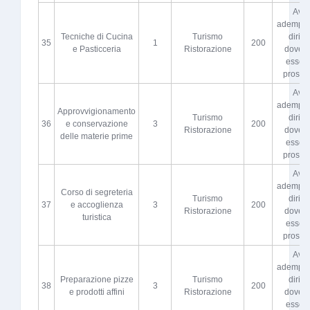
Aver
adempiut
Tecniche di Cucina
Turismo
diritto
35
1
200
e Pasticceria
Ristorazione
dovere
esser
proscio
Aver
adempiut
Approvvigionamento
Turismo
diritto
36
e conservazione
3
200
Ristorazione
dovere
delle materie prime
esser
proscio
Aver
adempiut
Corso di segreteria
Turismo
diritto
37
e accoglienza
3
200
Ristorazione
dovere
turistica
esser
proscio
Aver
adempiut
Preparazione pizze
Turismo
diritto
38
3
200
e prodotti affini
Ristorazione
dovere
esser