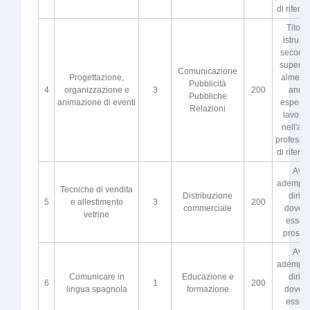
di riferi
Titolo 
istruzi
seconda
superio
Comunicazione
Progettazione,
almeno 
Pubblicità
4
organizzazione e
3
200
anni 
Pubbliche
animazione di eventi
esperie
Relazioni
lavorat
nell'atti
professi
di riferi
Aver
adempiut
Tecniche di vendita
Distribuzione
diritto
5
e allestimento
3
200
commerciale
dovere
vetrine
esser
proscio
Aver
adempiut
Comunicare in
Educazione e
diritto
6
1
200
lingua spagnola
formazione
dovere
esser