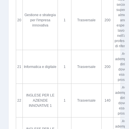
seconda
superio
Gestione e strategia
almeno
20
per l'impresa
1
Trasversale
200
anni 
innovativa
esperie
lavorat
nell'atti
professi
di riferi
Aver
adempiut
diritto
21
Informatica e digitale
1
Trasversale
200
dovere
esser
proscio
Aver
adempiut
INGLESE PER LE
diritto
22
AZIENDE
1
Trasversale
140
dovere
INNOVATIVE 1
esser
proscio
Aver
adempiut
INGLESE PER LE