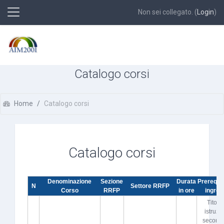
Pannello laterale
Non sei collegato. (
Login
)
Vai al contenuto principale
Catalogo corsi
Home
Catalogo corsi
Catalogo corsi
Denominazione
Sezione
Durata
Prerequisi
N
Settore RRFP
Corso
RRFP
in ore
ingres
Titolo 
istruzi
seconda