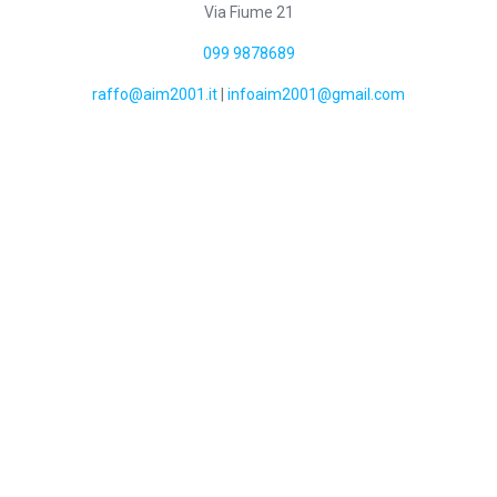
Via Fiume 21
099 9878689
raffo@aim2001.it
|
infoaim2001@gmail.com