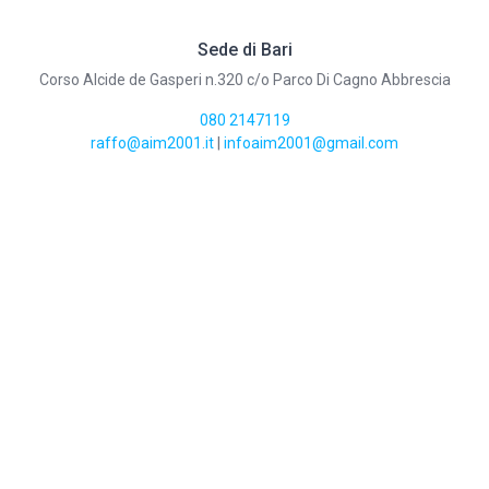
Sede di Bari
Corso Alcide de Gasperi n.320 c/o Parco Di Cagno Abbrescia
080 2147119
raffo@aim2001.it
|
infoaim2001@gmail.com