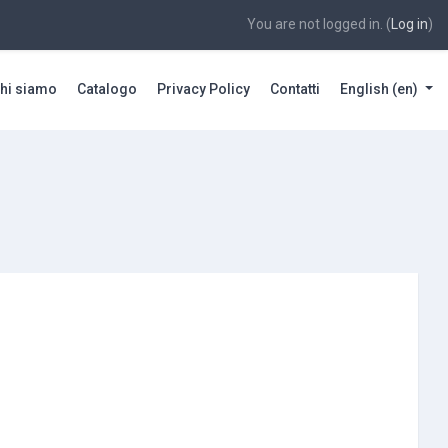
You are not logged in. (
Log in
)
hi siamo
Catalogo
Privacy Policy
Contatti
English ‎(en)‎