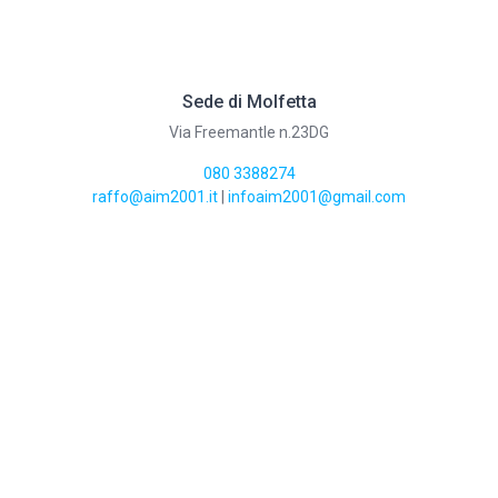
Sede di Molfetta
Via Freemantle n.23DG
080 3388274
raffo@aim2001.it
|
infoaim2001@gmail.com