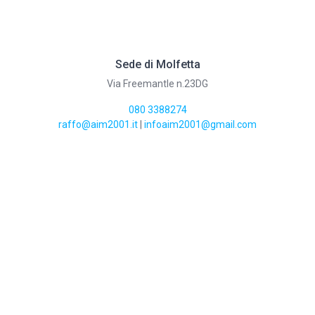
Sede di Molfetta
Via Freemantle n.23DG
080 3388274
raffo@aim2001.it
|
infoaim2001@gmail.com