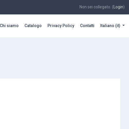
Non sei collegato. (
Login
)
Chi siamo
Catalogo
Privacy Policy
Contatti
Italiano ‎(it)‎