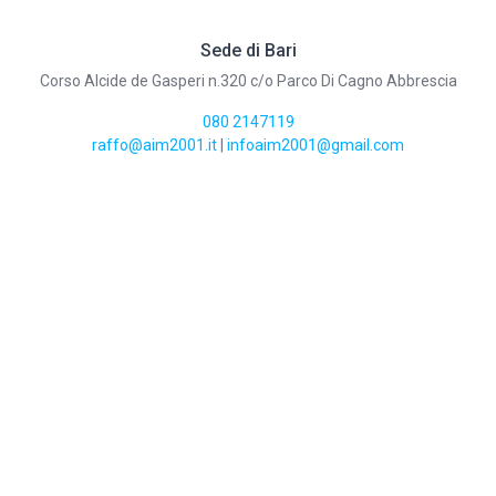
Sede di Bari
Corso Alcide de Gasperi n.320 c/o Parco Di Cagno Abbrescia
080 2147119
raffo@aim2001.it
|
infoaim2001@gmail.com