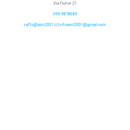
Via Fiume 21
099 9878689
raffo@aim2001.it
|
infoaim2001@gmail.com